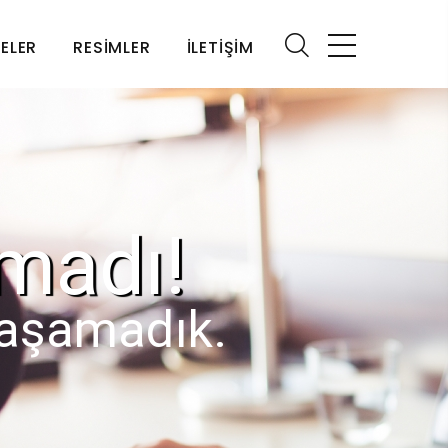
ELER
RESIMLER
İLETIŞIM
madı!
laşamadık.