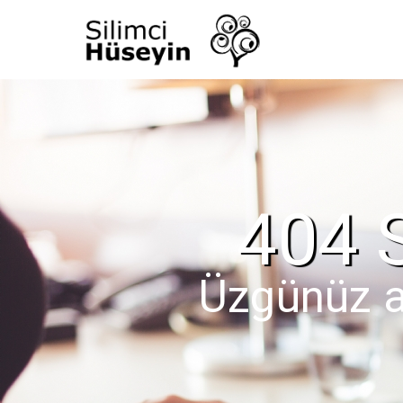
404 
Üzgünüz a