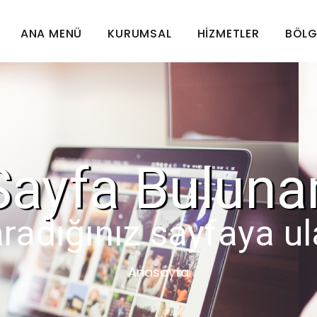
ANA MENÜ
KURUMSAL
HIZMETLER
BÖLG
Sayfa Buluna
radığınız sayfaya u
Anasayfa