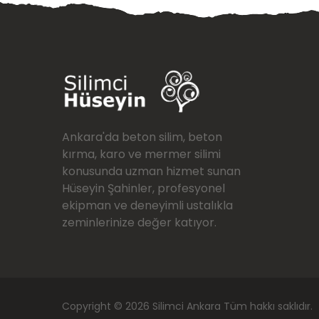
Ankara'da beton silim, beton
kırma, karo ve mermer silimi
konusunda uzman hizmet sunan
Hüseyin Şahinler, profesyonel
ekipman ve deneyimli ustalıkla
zeminlerinize değer katıyor.
Copyright © 2026
Silimci Ankara
Tüm hakkı saklıdır.