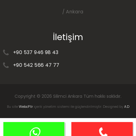
/ Ankara
İletişim
+90 537 946 98 43
+90 542 566 47 77
Copyright © 2026
Silimci Ankara
Tüm hakkı saklıdır.
Bu site
WebcP.tr
içerik yönetim sistemi ile güçlendirilmiştir. Designed by
A.D