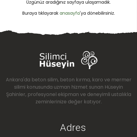
Üzgünüz aradığınız sayfaya ulaşamadık.
Buraya tıklayarak
anasayfa
'ya dönebilirsiniz.
Ankara'da beton silim, beton kırma, karo ve mermer
silimi konusunda uzman hizmet sunan Hüseyin
Şahinler, profesyonel ekipman ve deneyimli ustalıkla
zeminlerinize değer katıyor.
Adres